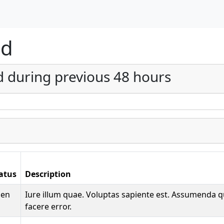
nd
d during previous 48 hours
atus
Description
pen
Iure illum quae. Voluptas sapiente est. Assumenda q
facere error.